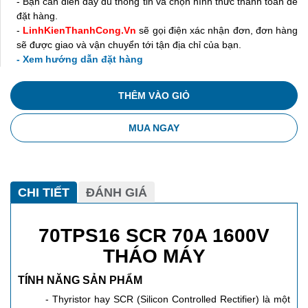
- Bạn cần điền đầy đủ thông tin và chọn hình thức thanh toán để
đặt hàng.
-
LinhKienThanhCong.Vn
sẽ gọi điện xác nhận đơn, đơn hàng
sẽ được giao và vận chuyển tới tận địa chỉ của bạn.
- Xem hướng dẫn đặt hàng
THÊM VÀO GIỎ
MUA NGAY
CHI TIẾT
ĐÁNH GIÁ
70TPS16 SCR 70A 1600V
THÁO MÁY
TÍNH NĂNG SẢN PHẨM
- Thyristor hay SCR (Silicon Controlled Rectifier) là một