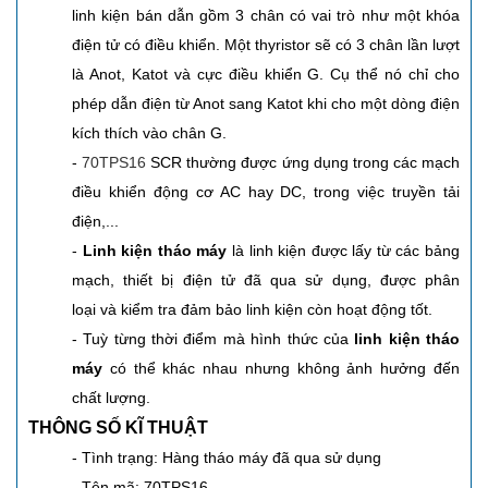
linh kiện bán dẫn gồm 3 chân có vai trò như một khóa
điện tử có điều khiển. Một thyristor sẽ có 3 chân lần lượt
là Anot, Katot và cực điều khiển G. Cụ thể nó chỉ cho
phép dẫn điện từ Anot sang Katot khi cho một dòng điện
kích thích vào chân G.
-
70TPS16
SCR thường được ứng dụng trong các mạch
điều khiển động cơ AC hay DC, trong việc truyền tải
điện,...
-
Linh kiện tháo máy
là linh kiện được lấy từ các bảng
mạch, thiết bị điện tử đã qua sử dụng, được phân
loại và kiểm tra đảm bảo linh kiện còn hoạt động tốt.
- Tuỳ từng thời điểm mà hình thức của
linh kiện tháo
máy
có thể khác nhau nhưng không ảnh hưởng đến
chất lượng.
THÔNG SỐ KĨ THUẬT
- Tình trạng: Hàng tháo máy đã qua sử dụng
- Tên mã: 70TPS16