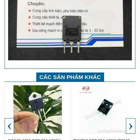
CÁC SẢN PHẨM KHÁC
‹
›