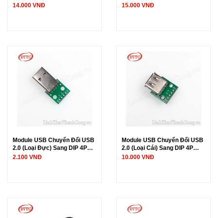
USB Type A Đực, USB Type A
14.000 VNĐ
15.000 VNĐ
Cái)
Module USB Chuyển Đổi USB
Module USB Chuyển Đổi USB
2.0 (Loại Đực) Sang DIP 4P
2.0 (Loại Cái) Sang DIP 4P
2.54
2.54
2.100 VNĐ
10.000 VNĐ