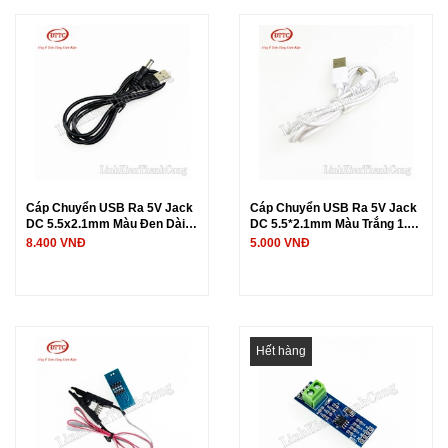
Cáp Chuyển USB Ra 5V Jack
Cáp Chuyển USB Ra 5V Jack
DC 5.5x2.1mm Màu Đen Dài 1
DC 5.5*2.1mm Màu Trắng 1.45
Mét
Mét
8.400 VNĐ
5.000 VNĐ
Hết hàng