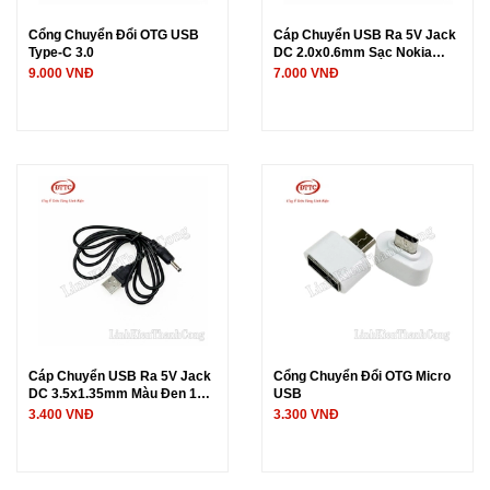
Cổng Chuyển Đổi OTG USB
Cáp Chuyển USB Ra 5V Jack
Type-C 3.0
DC 2.0x0.6mm Sạc Nokia
Chân Kim Dài 1 Mét
9.000 VNĐ
7.000 VNĐ
Cáp Chuyển USB Ra 5V Jack
Cổng Chuyển Đổi OTG Micro
DC 3.5x1.35mm Màu Đen 1
USB
Mét
3.400 VNĐ
3.300 VNĐ