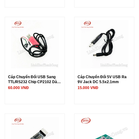
Cáp Chuyển Đổi USB Sang
Cáp Chuyển Đổi 5V USB Ra
TTL/RS232 Chip CP2102 Dài 1
9V Jack DC 5.5x2.1mm
Mét
60.000 VNĐ
15.000 VNĐ