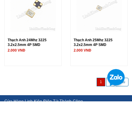
Thạch Anh 24Mhz 3225
Thạch Anh 25Mhz 3225
3.2x2.5mm 4P SMD
3.2x2.5mm 4P SMD
2.000 VNĐ
2.000 VNĐ
1
2
Cửa Hàng Linh Kiện Điện Tử Thành Công
Chuyên cung cấp, phân phối các sản phẩm linh kiện điện tử, thiết
bị, dụng cụ đo.... chất lượng cao, uy tín, hậu mãi chu đáo.
Địa chỉ: Địa chỉ: 142 Giáp Nhị - Hoàng Mai - Hà Nội
ĐT: 0982692463