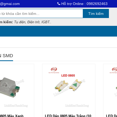
ai.com
Hỗ trợ Online : 0982692463
Tìm kiếm
m kiếm:
Tụ điện, Điện trở, IGBT..
N SMD
0805 Màu Xanh
LED Dán 0805 Màu Trắng (10
LED Dá