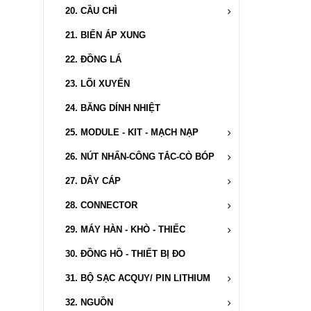
20.
CẦU CHÌ
21. BIẾN ÁP XUNG
22. ĐỒNG LÁ
23. LÕI XUYẾN
24. BĂNG DÍNH NHIỆT
25.
MODULE - KIT - MẠCH NẠP
26.
NÚT NHẤN-CÔNG TẮC-CÒ BÓP
27.
DÂY CÁP
28.
CONNECTOR
29.
MÁY HÀN - KHÒ - THIẾC
30. ĐỒNG HỒ - THIẾT BỊ ĐO
31.
BỘ SẠC ACQUY/ PIN LITHIUM
32.
NGUỒN