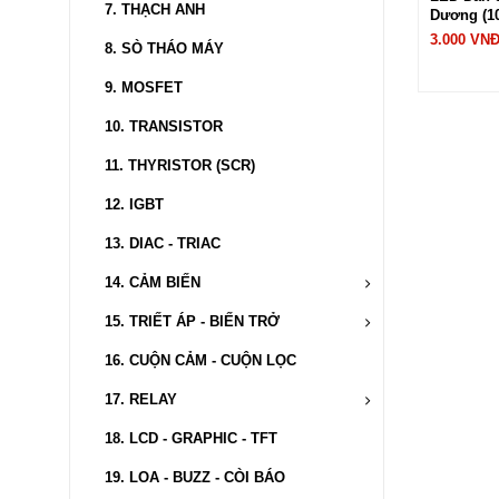
7. THẠCH ANH
Dương (10
3.000 VN
8. SÒ THÁO MÁY
9. MOSFET
10. TRANSISTOR
11. THYRISTOR (SCR)
12. IGBT
13. DIAC - TRIAC
14.
CẢM BIẾN
15.
TRIẾT ÁP - BIẾN TRỞ
16. CUỘN CẢM - CUỘN LỌC
17.
RELAY
18. LCD - GRAPHIC - TFT
19. LOA - BUZZ - CÒI BÁO