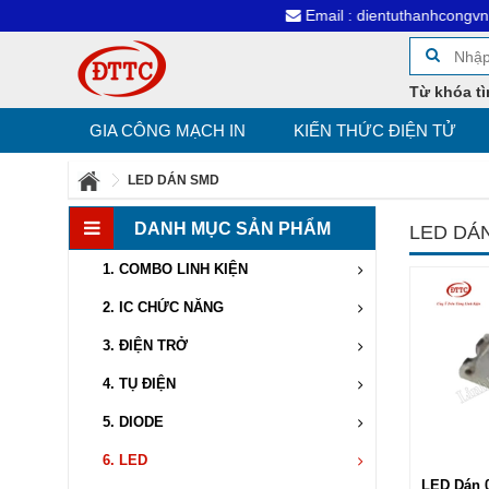
30
Email : dientuthanhcongvn@gm
Từ khóa tì
GIA CÔNG MẠCH IN
KIẾN THỨC ĐIỆN TỬ
LED DÁN SMD
DANH MỤC SẢN PHẨM
LED DÁ
1.
COMBO LINH KIỆN
2.
IC CHỨC NĂNG
3.
ĐIỆN TRỞ
4.
TỤ ĐIỆN
5.
DIODE
6.
LED
LED Dán 