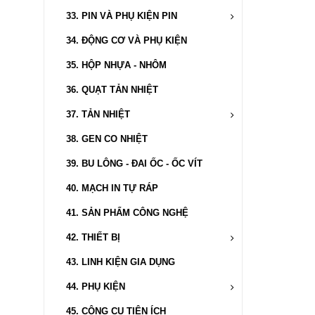
33.
PIN VÀ PHỤ KIỆN PIN
34. ĐỘNG CƠ VÀ PHỤ KIỆN
35. HỘP NHỰA - NHÔM
36. QUẠT TẢN NHIỆT
37.
TẢN NHIỆT
38. GEN CO NHIỆT
39. BU LÔNG - ĐAI ỐC - ỐC VÍT
40. MẠCH IN TỰ RÁP
41. SẢN PHẨM CÔNG NGHỆ
42.
THIẾT BỊ
43. LINH KIỆN GIA DỤNG
44.
PHỤ KIỆN
45. CÔNG CỤ TIỆN ÍCH