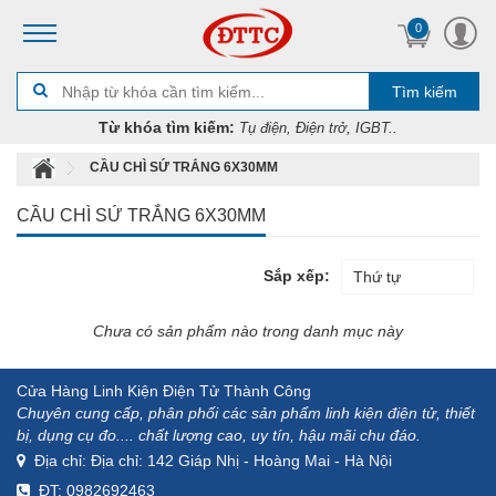
0
Tìm kiếm
Từ khóa tìm kiếm:
Tụ điện, Điện trở, IGBT..
CẦU CHÌ SỨ TRẮNG 6X30MM
CẦU CHÌ SỨ TRẮNG 6X30MM
Sắp xếp:
Thứ tự
Chưa có sản phẩm nào trong danh mục này
Cửa Hàng Linh Kiện Điện Tử Thành Công
Chuyên cung cấp, phân phối các sản phẩm linh kiện điện tử, thiết
bị, dụng cụ đo.... chất lượng cao, uy tín, hậu mãi chu đáo.
Địa chỉ: Địa chỉ: 142 Giáp Nhị - Hoàng Mai - Hà Nội
ĐT: 0982692463