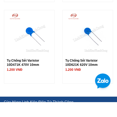
Tụ Chống Sét Varistor
Tụ Chống Sét Varistor
10D471K 470V 10mm
10D621K 620V 10mm
1.200 VNĐ
1.200 VNĐ
Cửa Hàng Linh Kiện Điện Tử Thành Công
Chuyên cung cấp, phân phối các sản phẩm linh kiện điện tử, thiết
bị, dụng cụ đo.... chất lượng cao, uy tín, hậu mãi chu đáo.