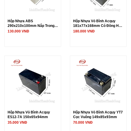
Hộp Nhựa ABS
Hộp Nhựa Vỏ Bình Acquy
290x210x100mm Nắp Trong
181x77x168mm Có Đồng Hồ
Suốt (Chống Nước IP65)
Đo Điện Áp
130.000 VNĐ
180.000 VNĐ
Hộp Nhựa Vỏ Bình Acquy
Hộp Nhựa Vỏ Bình Acquy YT7
ES12-7A 150x65x94mm
Cọc Vuông 149x85x93mm
35.000 VNĐ
70.000 VNĐ