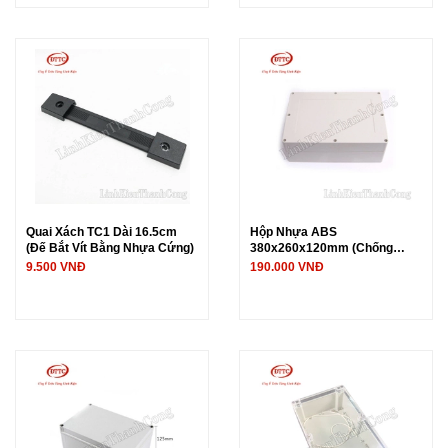
Quai Xách TC1 Dài 16.5cm
Hộp Nhựa ABS
(Đế Bắt Vít Bằng Nhựa Cứng)
380x260x120mm (Chống
Nước IP65)
9.500 VNĐ
190.000 VNĐ