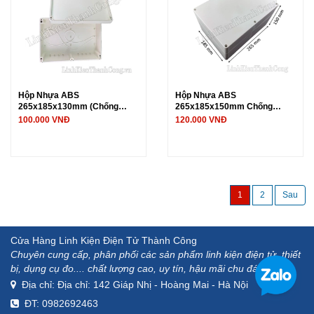
Hộp Nhựa ABS
Hộp Nhựa ABS
265x185x130mm (Chống
265x185x150mm Chống
Nước IP65)
Nước
100.000 VNĐ
120.000 VNĐ
1
2
Cửa Hàng Linh Kiện Điện Tử Thành Công
Chuyên cung cấp, phân phối các sản phẩm linh kiện điện tử, thiết
bị, dụng cụ đo.... chất lượng cao, uy tín, hậu mãi chu đáo.
Địa chỉ: Địa chỉ: 142 Giáp Nhị - Hoàng Mai - Hà Nội
ĐT: 0982692463