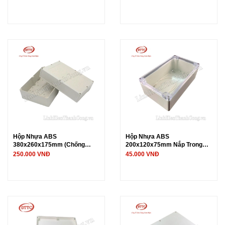
Hộp Nhựa ABS
Hộp Nhựa ABS
380x260x175mm (Chống
200x120x75mm Nắp Trong
Nước IP65)
Suốt (Chống Nước IP65)
250.000 VNĐ
45.000 VNĐ