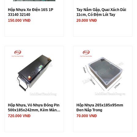
Hộp Nhựa Xe Điện 16S 1P
Tay Nắm Gập, Quai Xách Dài
33140 32140
11cm, Có Đệm Lót Tay
150.000 VNĐ
20.000 VNĐ
Hộp Nhựa, Vỏ Nhựa Đóng Pin
Hộp Nhựa 265x185x95mm
500x185x242mm, Kèm Màn
Đen Nắp Trong
Hình Đo Điện Áp Dung Lượng,
720.000 VNĐ
70.000 VNĐ
Lắp Được 56 Cell 33140