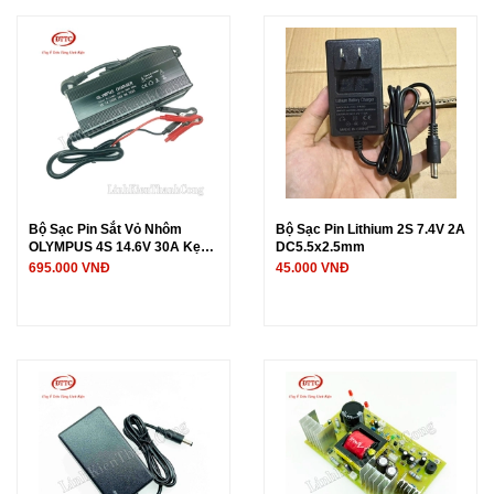
Bộ Sạc Pin Sắt Vỏ Nhôm
Bộ Sạc Pin Lithium 2S 7.4V 2A
OLYMPUS 4S 14.6V 30A Kẹp
DC5.5x2.5mm
Đỏ Đen
695.000 VNĐ
45.000 VNĐ