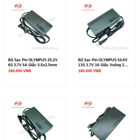
Bộ Sạc Pin OLYMPUS 25.2V
Bộ Sạc Pin OLYMPUS 54.6V
6S 3.7V 5A Giắc 5.5x2.5mm
13S 3.7V 3A Giắc Vuông 3
Chấu
180.000 VNĐ
180.000 VNĐ