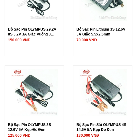
Bộ Sạc Pin OLYMPUS 29.2V
Bộ Sạc Pin Lithium 3S 12.6V
8S 3.2V 3A Giắc Vuông 3
3A Giắc 5.5x2.5mm
Chấu
150.000 VNĐ
70.000 VNĐ
Bộ Sạc Pin OLYMPUS 3S
Bộ Sạc Pin Sắt OLYMPUS 4S
12.6V 5A Kẹp Đỏ Đen
14.6V 5A Kẹp Đỏ Đen
125.000 VNĐ
130.000 VNĐ