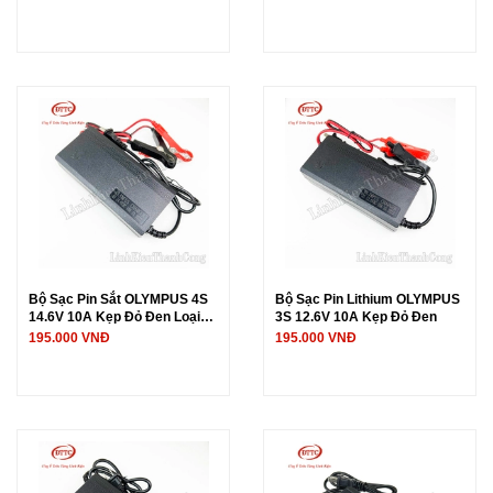
Bộ Sạc Pin Sắt OLYMPUS 4S
Bộ Sạc Pin Lithium OLYMPUS
14.6V 10A Kẹp Đỏ Đen Loại
3S 12.6V 10A Kẹp Đỏ Đen
Cứng
195.000 VNĐ
195.000 VNĐ