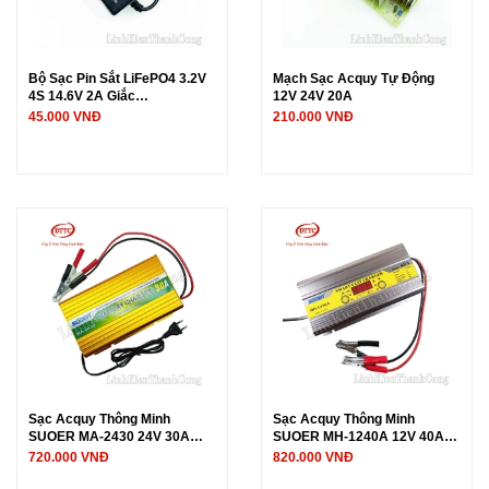
Bộ Sạc Pin Sắt LiFePO4 3.2V
Mạch Sạc Acquy Tự Động
4S 14.6V 2A Giắc
12V 24V 20A
DC5.5x2.5mm
45.000 VNĐ
210.000 VNĐ
Sạc Acquy Thông Minh
Sạc Acquy Thông Minh
SUOER MA-2430 24V 30A
SUOER MH-1240A 12V 40A
(Chính Hãng)
Có Màn Hình Hiển Thị (Chính
720.000 VNĐ
820.000 VNĐ
Hãng)