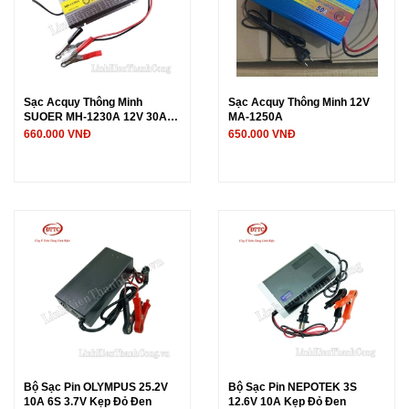
Sạc Acquy Thông Minh
Sạc Acquy Thông Minh 12V
SUOER MH-1230A 12V 30A
MA-1250A
Có Màn Hình Hiển Thị (Chính
660.000 VNĐ
650.000 VNĐ
Hãng)
Bộ Sạc Pin OLYMPUS 25.2V
Bộ Sạc Pin NEPOTEK 3S
10A 6S 3.7V Kẹp Đỏ Đen
12.6V 10A Kẹp Đỏ Đen