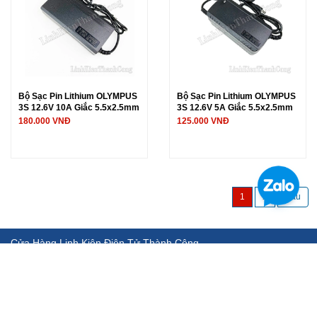
Bộ Sạc Pin Lithium OLYMPUS
Bộ Sạc Pin Lithium OLYMPUS
3S 12.6V 10A Giắc 5.5x2.5mm
3S 12.6V 5A Giắc 5.5x2.5mm
180.000 VNĐ
125.000 VNĐ
1
2
Cửa Hàng Linh Kiện Điện Tử Thành Công
Chuyên cung cấp, phân phối các sản phẩm linh kiện điện tử, thiết
bị, dụng cụ đo.... chất lượng cao, uy tín, hậu mãi chu đáo.
Địa chỉ: Địa chỉ: 142 Giáp Nhị - Hoàng Mai - Hà Nội
ĐT: 0982692463