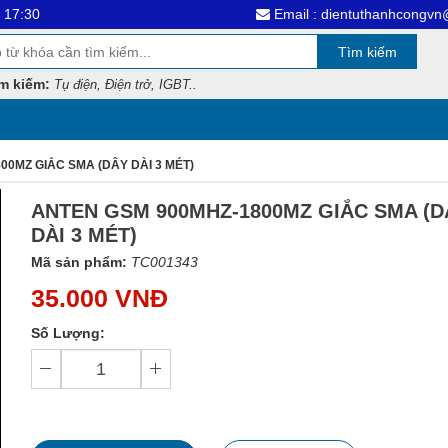
Email : dientuthanhcongvn@gmai.com
Tìm kiếm
m kiếm:
Tụ điện, Điện trở, IGBT..
0MZ GIẮC SMA (DÂY DÀI 3 MÉT)
ANTEN GSM 900MHZ-1800MZ GIẮC SMA (D
DÀI 3 MÉT)
Mã sản phẩm:
TC001343
35.000 VNĐ
Số Lượng: