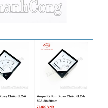
Xoay Chiều 6L2-A
Ampe Kế Kim Xoay Chiều AC 99T1
Ampe Kế
20A
50A
60.000 VNĐ
60.000 