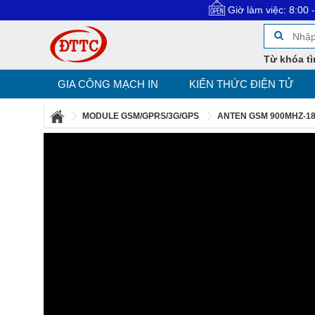
Giờ làm việc: 8:00 - 17:30
Từ khóa tì
GIA CÔNG MẠCH IN
KIẾN THỨC ĐIỆN TỬ
MODULE GSM/GPRS/3G/GPS
ANTEN GSM 900MHZ-180