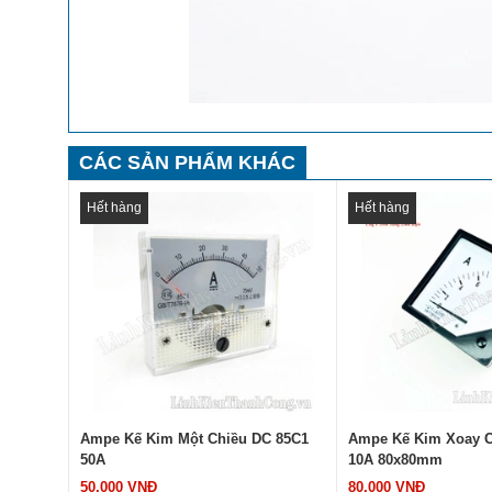
CÁC SẢN PHẨM KHÁC
Hết hàng
Hết hàng
C 85C1
Ampe Kế Kim Xoay Chiều 6L2-A
Ampe Kế Kim Xoay C
10A 80x80mm
20A 80x80mm
80.000 VNĐ
80.000 VNĐ