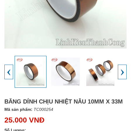
‹
›
BĂNG DÍNH CHỊU NHIỆT NÂU 10MM X 33M
Mã sản phẩm:
TC000254
25.000 VNĐ
Số Lượng: