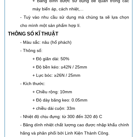
+ Băng dính được sử dụng để quấn trong các
máy biến áp, cách nhiệt,...
- Tuỳ vào nhu cầu sử dụng mà chúng ta sẽ lựa chọn
cho mình một sản phẩm hợp lí.
THÔNG SỐ KĨ THUẬT
- Màu sắc: nâu (hổ phách)
- Thông số:
+ Độ giãn dài: 50%
+ Độ bền kéo: ≥42N / 25mm
+ Lực bóc: ≥26N / 25mm
- Kích thước:
+ Chiều rộng: 10mm
+ Độ dày băng keo: 0.05mm
+ chiều dài cuộn: 33m
- Nhiệt độ chịu đựng: từ 300 đến 320 độ C
- Băng dính nhiệt chất lượng cao được nhập khẩu chính
hãng và phân phối bởi Linh Kiện Thành Công.