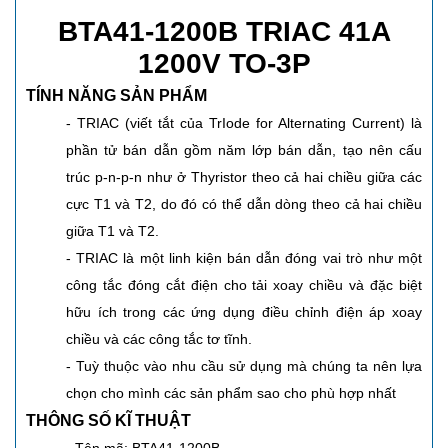
BTA41-1200B TRIAC 41A
1200V TO-3P
TÍNH NĂNG SẢN PHẨM
- TRIAC (viết tắt của TrIode for Alternating Current) là
phần tử bán dẫn gồm năm lớp bán dẫn, tạo nên cấu
trúc p-n-p-n như ở Thyristor theo cả hai chiều giữa các
cực T1 và T2, do đó có thể dẫn dòng theo cả hai chiều
giữa T1 và T2.
- TRIAC là một linh kiện bán dẫn đóng vai trò như một
công tắc đóng cắt điện cho tải xoay chiều và đặc biệt
hữu ích trong các ứng dụng điều chỉnh điện áp xoay
chiều và các công tắc tơ tĩnh.
- Tuỳ thuộc vào nhu cầu sử dụng mà chúng ta nên lựa
chọn cho mình các sản phẩm sao cho phù hợp nhất
THÔNG SỐ KĨ THUẬT