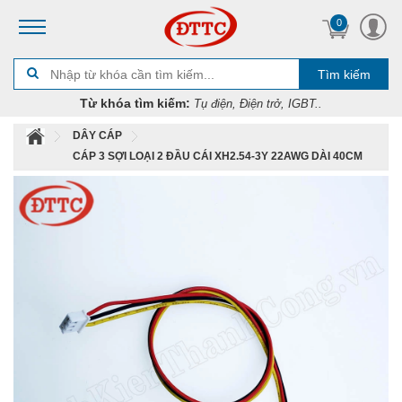
0
Tìm kiếm
Từ khóa tìm kiếm:
Tụ điện, Điện trở, IGBT..
DÂY CÁP
CÁP 3 SỢI LOẠI 2 ĐẦU CÁI XH2.54-3Y 22AWG DÀI 40CM