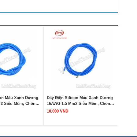
con Màu Xanh Dương
Dây Điện Silicon Màu Xanh Dương
Dây Cáp
2 Siêu Mềm, Chống
16AWG 1.5 Mm2 Siêu Mềm, Chống
Sấu Đỏ 
t 200 Độ C (Mét)
Cháy Chịu Nhiệt 200 Độ C (Mét)
10.000 VNĐ
12.000 