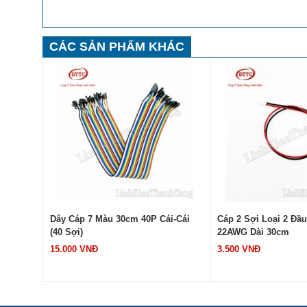
CÁC SẢN PHẨM KHÁC
h Dương
Dây Cáp 7 Màu 30cm 40P Cái-Cái
Cáp 2 Sợi Loại 2 Đầu
Chống
(40 Sợi)
22AWG Dài 30cm
Mét)
15.000 VNĐ
3.500 VNĐ