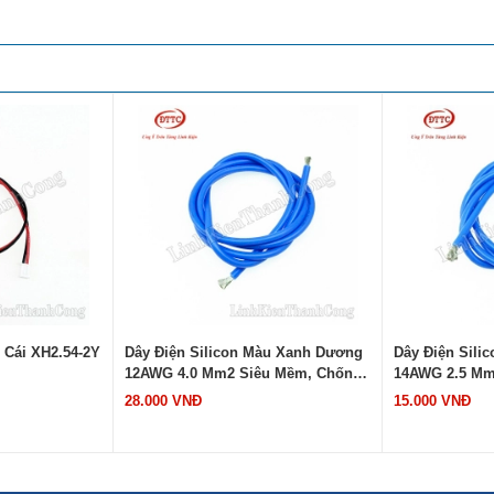
 Cái XH2.54-2Y
Dây Điện Silicon Màu Xanh Dương
Dây Điện Sili
12AWG 4.0 Mm2 Siêu Mềm, Chống
14AWG 2.5 Mm
Cháy Chịu Nhiệt 200 Độ C (Mét)
Cháy Chịu Nhiệ
28.000 VNĐ
15.000 VNĐ