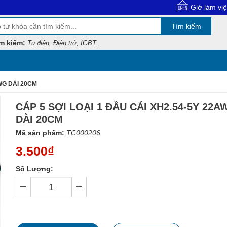
Giờ làm việc: 8:00 
Tìm kiếm
m kiếm:
Tụ điện, Điện trở, IGBT..
AWG DÀI 20CM
CÁP 5 SỢI LOẠI 1 ĐẦU CÁI XH2.54-5Y 22A
DÀI 20CM
Mã sản phẩm:
TC000206
3.500₫
Số Lượng: