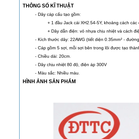
THÔNG SỐ KĨ THUẬT
- Dây cáp cấu tạo gồm:
+ 1 đầu Jack cái XH2.54-5Y, khoảng cách cá
+ Dây dẫn điện: vỏ nhựa chịu nhiệt và cách đi
- Kích thước dây: 22AWG (tiết diện 0.35
mm²
- đường
- Cáp gồm 5 sợi, mỗi sợi bên trong lõi được tạo thà
- Chiều dài: 20cm.
- Dây chịu nhiệt 80 độ, điện áp 300V
- Màu sắc: Nhiều màu.
HÌNH ẢNH SẢN PHẨM