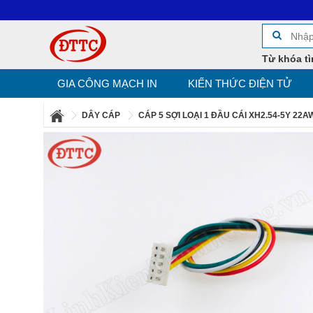
Từ khóa tì
GIA CÔNG MẠCH IN
KIẾN THỨC ĐIỆN TỬ
DÂY CÁP
CÁP 5 SỢI LOẠI 1 ĐẦU CÁI XH2.54-5Y 22