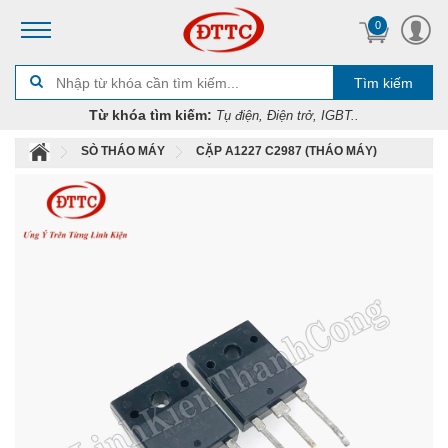
0
Tìm kiếm
Từ khóa tìm kiếm:
Tụ điện, Điện trở, IGBT..
SÒ THÁO MÁY
CẶP A1227 C2987 (THÁO MÁY)