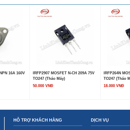
NPN 16A 160V
IRFP2907 MOSFET N-CH 209A 75V
IRFP264N MOS
TO247 (Tháo Máy)
TO247 (Tháo M
50.000 VNĐ
18.000 VNĐ
HỖ TRỢ KHÁCH HÀNG
DỊCH VỤ