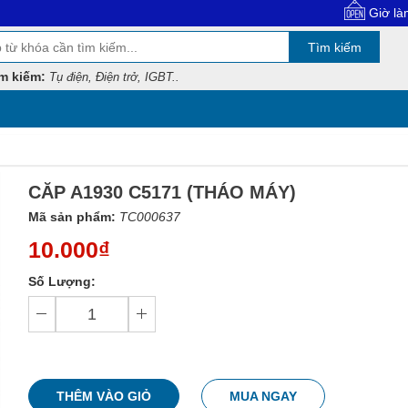
Giờ làm việc: 8:0
Tìm kiếm
m kiếm:
Tụ điện, Điện trở, IGBT..
CĂP A1930 C5171 (THÁO MÁY)
Mã sản phẩm:
TC000637
10.000₫
Số Lượng:
THÊM VÀO GIỎ
MUA NGAY