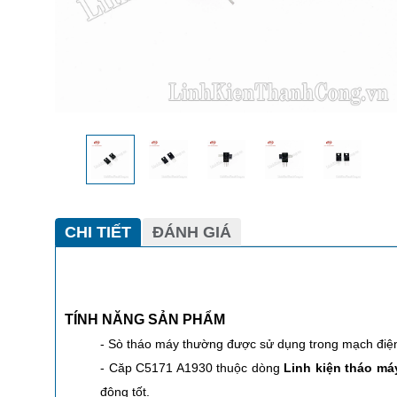
CHI TIẾT
ĐÁNH GIÁ
TÍNH NĂNG SẢN PHẨM
- Sò tháo máy thường được sử dụng trong mạch điện 
-
Căp C5171 A1930
thuộc dòng
Linh kiện tháo má
động tốt.