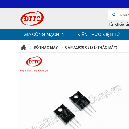
Từ khóa tì
GIA CÔNG MẠCH IN
KIẾN THỨC ĐIỆN TỬ
SÒ THÁO MÁY
CĂP A1930 C5171 (THÁO MÁY)