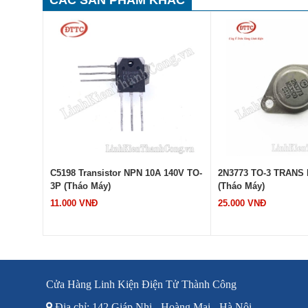
1200V
C5198 Transistor NPN 10A 140V TO-
2N3773 TO-3 TRANS 
3P (Tháo Máy)
(Tháo Máy)
11.000 VNĐ
25.000 VNĐ
Cửa Hàng Linh Kiện Điện Tử Thành Công
Địa chỉ: 142 Giáp Nhị - Hoàng Mai - Hà Nội