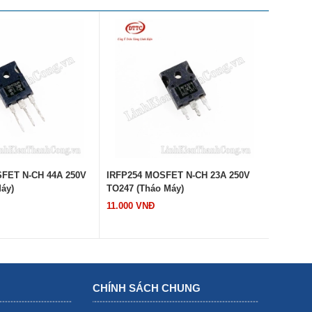
FET N-CH 44A 250V
IRFP254 MOSFET N-CH 23A 250V
IRFP44
áy)
TO247 (Tháo Máy)
(Tháo M
11.000 VNĐ
32.000 
CHÍNH SÁCH CHUNG