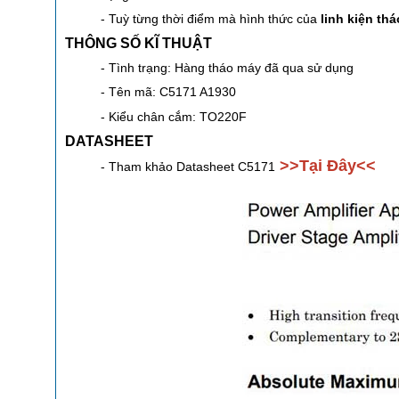
- Tuỳ từng thời điểm mà hình thức của
linh kiện th
THÔNG SỐ KĨ THUẬT
- Tình trạng: Hàng tháo máy đã qua sử dụng
- Tên mã: C5171 A1930
- Kiểu chân cắm: TO220F
DATASHEET
>>Tại Đây<<
- Tham khảo Datasheet C5171