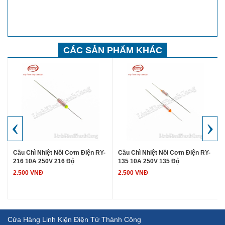
CÁC SẢN PHẨM KHÁC
‹
›
-
Cầu Chì Nhiệt Nồi Cơm Điện RY-
Cầu Chì Nhiệt Nồi Cơm Điện RY-
216 10A 250V 216 Độ
135 10A 250V 135 Độ
2.500 VNĐ
2.500 VNĐ
Cửa Hàng Linh Kiện Điện Tử Thành Công