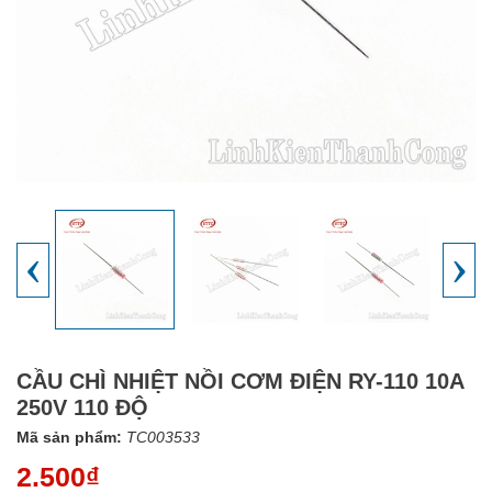
‹
›
CẦU CHÌ NHIỆT NỒI CƠM ĐIỆN RY-110 10A
250V 110 ĐỘ
Mã sản phẩm:
TC003533
2.500₫