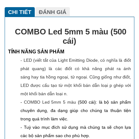
CHI TIẾT
ĐÁNH GIÁ
COMBO Led 5mm 5 màu (500
cái)
TÍNH NĂNG SẢN PHẨM
- LED (viết tắt của Light Emitting Diode, có nghĩa là điốt
phát quang) là các điốt có khả năng phát ra ánh
sáng hay tia hồng ngoại, tử ngoại. Cũng giống như điốt,
LED được cấu tạo từ một khối bán dẫn loại p ghép với
một khối bán dẫn loại n.
-
COMBO Led 5mm 5 màu
(500 cái): là bộ sản phẩm
chuyên dụng, đa dạng giúp cho chúng ta thuận tiện
trong quá trình làm việc.
- Tuỳ vào mục đích sử dụng mà chúng ta sẽ chọn lựa
các bộ sản phẩm sao cho phù hợp.