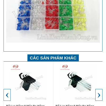
CÁC SẢN PHẨM KHÁC
‹
›