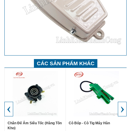
CÁC SẢN PHẨM KHÁC
‹
›
Chân Đế Ấm Siêu Tốc (Hàng Tồn
Cò Bóp - Cò Tig Máy Hàn
Kho)