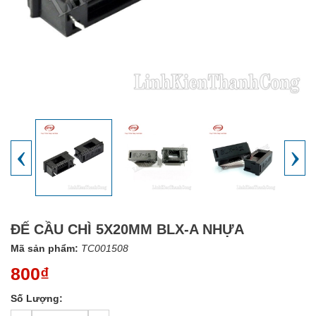
‹
›
ĐẾ CẦU CHÌ 5X20MM BLX-A NHỰA
Mã sản phẩm:
TC001508
800₫
Số Lượng: