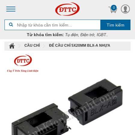
0
Tìm kiếm
Từ khóa tìm kiếm:
Tụ điện, Điện trở, IGBT..
CẦU CHÌ
ĐẾ CẦU CHÌ 5X20MM BLX-A NHỰA