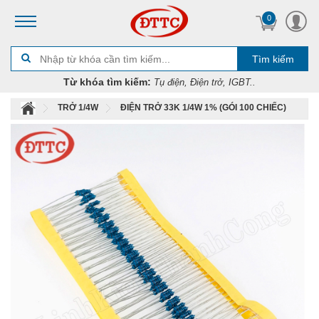
0
Tìm kiếm
Từ khóa tìm kiếm:
Tụ điện, Điện trở, IGBT..
TRỞ 1/4W
ĐIỆN TRỞ 33K 1/4W 1% (GÓI 100 CHIẾC)