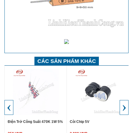
CÁC SẢN PHẨM KHÁC
‹
›
Điện Trở Công Suất 470K 1W 5%
Còi Chip 5V