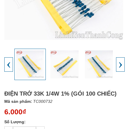
‹
›
ĐIỆN TRỞ 33K 1/4W 1% (GÓI 100 CHIẾC)
Mã sản phẩm:
TC000732
6.000₫
Số Lượng: