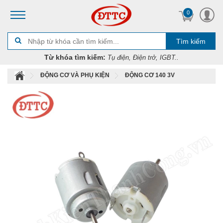
0
Tìm kiếm
Từ khóa tìm kiếm:
Tụ điện, Điện trở, IGBT..
ĐỘNG CƠ VÀ PHỤ KIỆN
ĐỘNG CƠ 140 3V