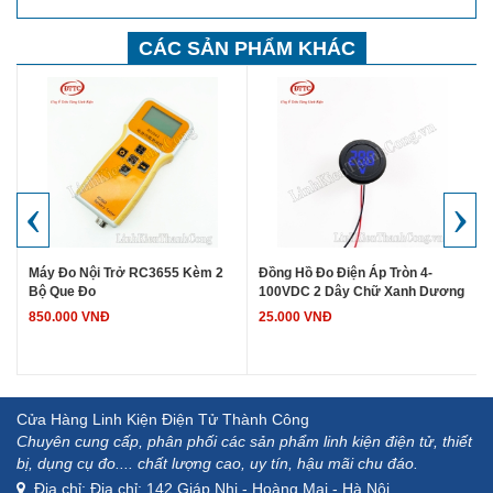
CÁC SẢN PHẨM KHÁC
‹
›
Máy Đo Nội Trở RC3655 Kèm 2
Đồng Hồ Đo Điện Áp Tròn 4-
Bộ Que Đo
100VDC 2 Dây Chữ Xanh Dương
850.000 VNĐ
25.000 VNĐ
Cửa Hàng Linh Kiện Điện Tử Thành Công
Chuyên cung cấp, phân phối các sản phẩm linh kiện điện tử, thiết
bị, dụng cụ đo.... chất lượng cao, uy tín, hậu mãi chu đáo.
Địa chỉ: Địa chỉ: 142 Giáp Nhị - Hoàng Mai - Hà Nội