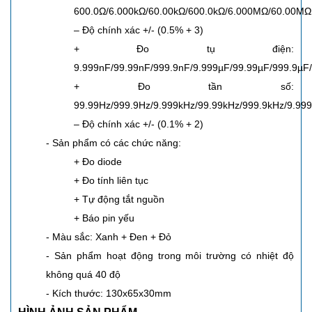
600.0Ω/6.000kΩ/60.00kΩ/600.0kΩ/6.000MΩ/60.00MΩ
– Độ chính xác +/- (0.5% + 3)
+ Đo tụ điện:
9.999nF/99.99nF/999.9nF/9.999µF/99.99µF/999.9µF
+ Đo tần số:
99.99Hz/999.9Hz/9.999kHz/99.99kHz/999.9kHz/9.99
– Độ chính xác +/- (0.1% + 2)
- Sản phẩm có các chức năng:
+ Đo diode
+ Đo tính liên tục
+ Tự động tắt nguồn
+ Báo pin yếu
- Màu sắc: Xanh + Đen + Đỏ
- Sản phẩm hoạt động trong môi trường có nhiệt độ
không quá 40 độ
- Kích thước: 130x65x30mm