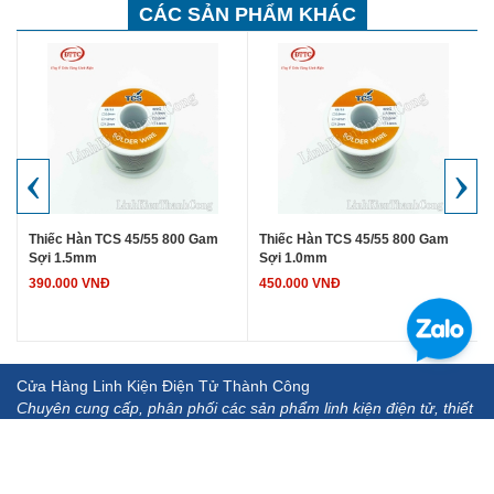
CÁC SẢN PHẨM KHÁC
‹
›
Thiếc Hàn TCS 45/55 800 Gam
Thiếc Hàn TCS 45/55 800 Gam
Sợi 1.5mm
Sợi 1.0mm
390.000 VNĐ
450.000 VNĐ
Cửa Hàng Linh Kiện Điện Tử Thành Công
Chuyên cung cấp, phân phối các sản phẩm linh kiện điện tử, thiết
bị, dụng cụ đo.... chất lượng cao, uy tín, hậu mãi chu đáo.
Địa chỉ: Địa chỉ: 142 Giáp Nhị - Hoàng Mai - Hà Nội
ĐT: 0982692463