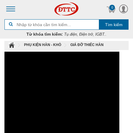
0
Tìm kiếm
Từ khóa tìm kiếm:
Tụ điện, Điện trở, IGBT..
PHỤ KIỆN HÀN - KHÒ
GIÁ ĐỠ THIẾC HÀN