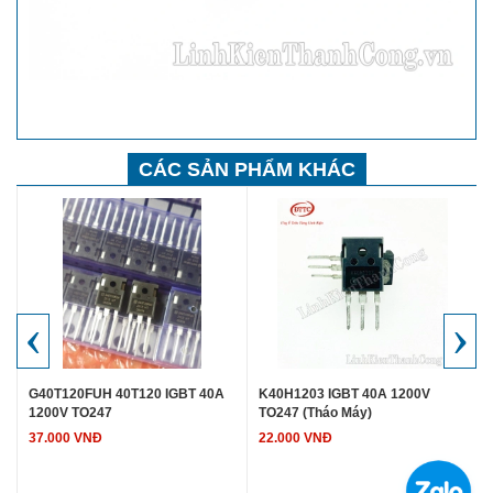
CÁC SẢN PHẨM KHÁC
‹
›
G40T120FUH 40T120 IGBT 40A
K40H1203 IGBT 40A 1200V
1200V TO247
TO247 (Tháo Máy)
37.000 VNĐ
22.000 VNĐ