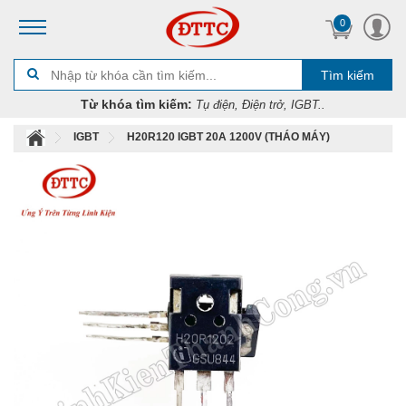
0
Tìm kiếm
Từ khóa tìm kiếm:
Tụ điện, Điện trở, IGBT..
IGBT
H20R120 IGBT 20A 1200V (THÁO MÁY)