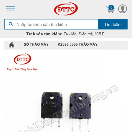
0
Tìm kiếm
Từ khóa tìm kiếm:
Tụ điện, Điện trở, IGBT..
SÒ THÁO MÁY
K2586 J555 THÁO MÁY