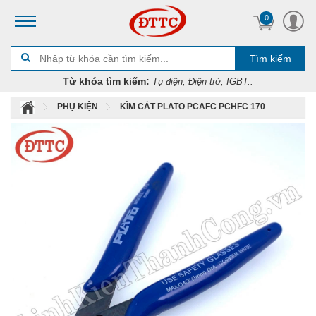
0
Tìm kiếm
Từ khóa tìm kiếm:
Tụ điện, Điện trở, IGBT..
PHỤ KIỆN
KÌM CẮT PLATO PCAFC PCHFC 170