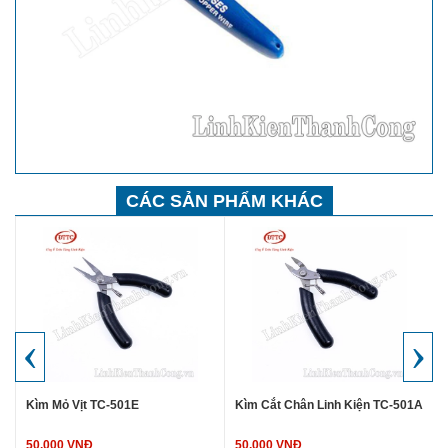
CÁC SẢN PHẨM KHÁC
‹
›
Kìm Mỏ Vịt TC-501E
Kìm Cắt Chân Linh Kiện TC-501A
50.000 VNĐ
50.000 VNĐ