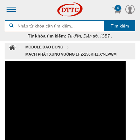
0
Tìm kiếm
Từ khóa tìm kiếm:
Tụ điện, Điện trở, IGBT..
MODULE DAO ĐỘNG
MẠCH PHÁT XUNG VUÔNG 1HZ-150KHZ XY-LPWM