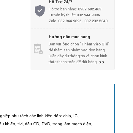
Hỗ Trợ 24/7
Hỗ trợ bán hàng:
0982.692.463
Tư vấn kỹ thuật:
032.944.9896
Zalo:
032.944.9896
-
037.232.5840
Hướng dẫn mua hàng
Bạn vui lòng chọn
"Thêm Vào Giỏ"
để thêm sản phẩm vào đơn hàng.
Điền đầy đủ thông tin và chọn hình
thức thanh toán để đặt hàng.
ghiệp như tách các linh kiện dán: chip, IC,…
u khiển, tivi, đầu CD, DVD, trong làm mạch điện,...