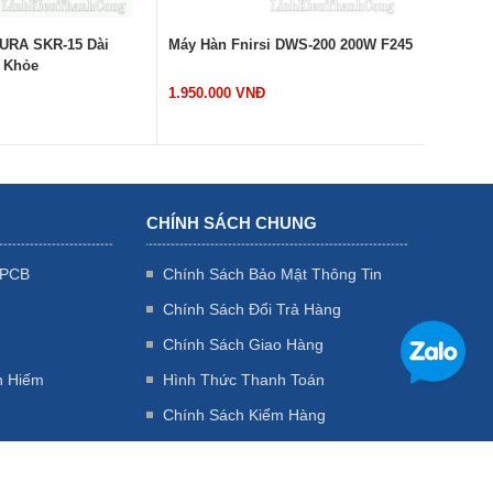
i DWS-200 200W F245
Thiếc Hàn SAKURA 800gam 63/37
Thiếc H
2.0mm Siêu Bóng, Nhẹ Nhiệt
0.6mm S
789.000 VNĐ
789.000
CHÍNH SÁCH CHUNG
 PCB
Chính Sách Bảo Mật Thông Tin
Chính Sách Đổi Trả Hàng
Chính Sách Giao Hàng
n Hiếm
Hình Thức Thanh Toán
Chính Sách Kiểm Hàng