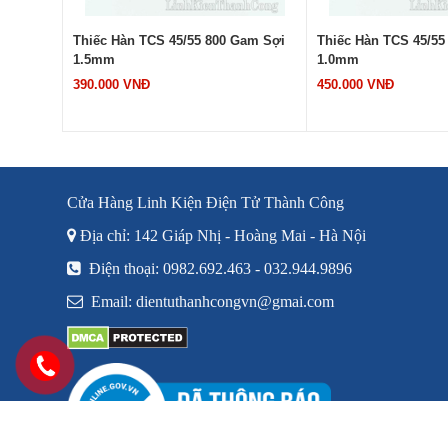
am Sợi
Thiếc Hàn TCS 45/55 800 Gam Sợi
Hút Thiếc SAKURA S
1.0mm
22cm, Lực Hút Khỏe
450.000 VNĐ
140.000 VNĐ
Cửa Hàng Linh Kiện Điện Tử Thành Công
Địa chỉ: 142 Giáp Nhị - Hoàng Mai - Hà Nội
Điện thoại: 0982.692.463 - 032.944.9896
Email: dientuthanhcongvn@gmai.com