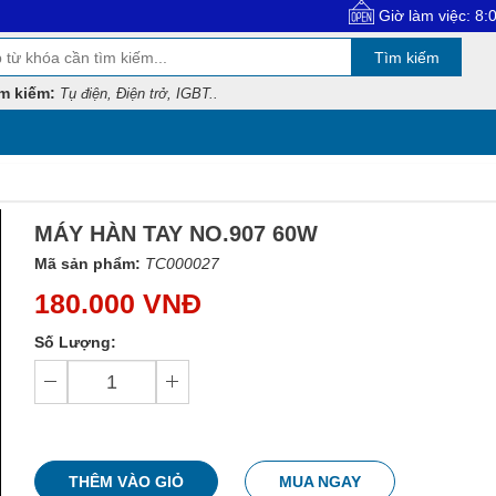
Giờ làm việc: 8:00 - 17:30
Tìm kiếm
m kiếm:
Tụ điện, Điện trở, IGBT..
MÁY HÀN TAY NO.907 60W
Mã sản phẩm:
TC000027
180.000 VNĐ
Số Lượng:
THÊM VÀO GIỎ
MUA NGAY