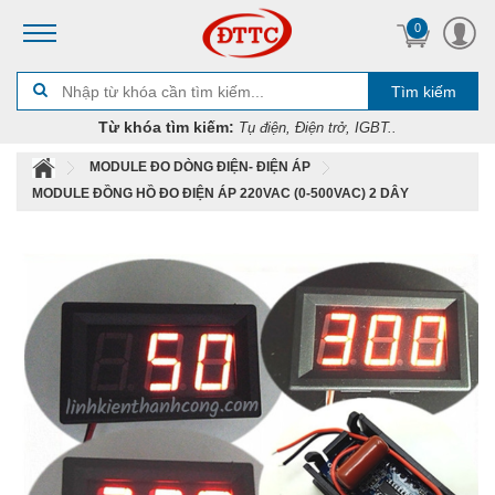
0
Tìm kiếm
Từ khóa tìm kiếm:
Tụ điện, Điện trở, IGBT..
MODULE ĐO DÒNG ĐIỆN- ĐIỆN ÁP
MODULE ĐỒNG HỒ ĐO ĐIỆN ÁP 220VAC (0-500VAC) 2 DÂY