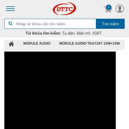
0
Tìm kiếm
Từ khóa tìm kiếm:
Tụ điện, Điện trở, IGBT..
MODULE AUDIO
MODULE AUDIO TDA7297 15W+15W