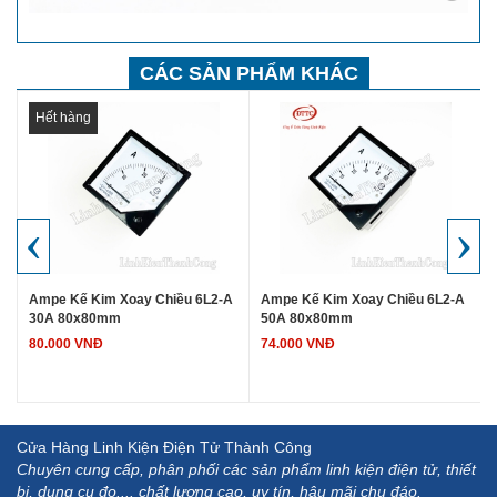
CÁC SẢN PHẨM KHÁC
Hết hàng
‹
›
A
Ampe Kế Kim Xoay Chiều 6L2-A
Ampe Kế Kim Xoay Chiều 6L2-A
30A 80x80mm
50A 80x80mm
80.000 VNĐ
74.000 VNĐ
Cửa Hàng Linh Kiện Điện Tử Thành Công
Chuyên cung cấp, phân phối các sản phẩm linh kiện điện tử, thiết
bị, dụng cụ đo.... chất lượng cao, uy tín, hậu mãi chu đáo.