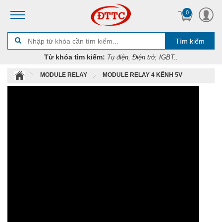
0
Tìm kiếm
Từ khóa tìm kiếm:
Tụ điện, Điện trở, IGBT..
MODULE RELAY
MODULE RELAY 4 KÊNH 5V