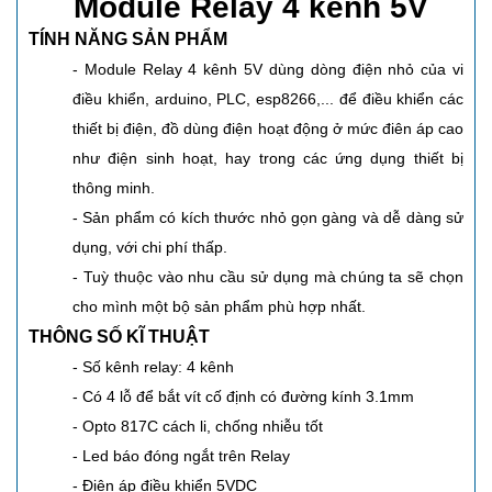
Module Relay 4 kênh 5V
TÍNH NĂNG SẢN PHẨM
- Module Relay 4 kênh 5V dùng dòng điện nhỏ của vi
điều khiển, arduino, PLC, esp8266,... để điều khiển các
thiết bị điện, đồ dùng điện hoạt động ở mức điên áp cao
như điện sinh hoạt, hay trong các ứng dụng thiết bị
thông minh.
- Sản phẩm có kích thước nhỏ gọn gàng và dễ dàng sử
dụng, với chi phí thấp.
- Tuỳ thuộc vào nhu cầu sử dụng mà chúng ta sẽ chọn
cho mình một bộ sản phẩm phù hợp nhất.
THÔNG SỐ KĨ THUẬT
- Số kênh relay: 4 kênh
- Có 4 lỗ để bắt vít cố định có đường kính 3.1mm
- Opto 817C cách li, chống nhiễu tốt
- Led báo đóng ngắt trên Relay
- Điện áp điều khiển 5VDC