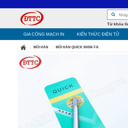
Từ khóa tì
GIA CÔNG MẠCH IN
KIẾN THỨC ĐIỆN TỬ
MŨI HÀN
MŨI HÀN QUICK 900M-T-K