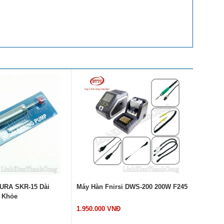
KURA SKR-15 Dài
Máy Hàn Fnirsi DWS-200 200W F245
Thiếc H
 Khỏe
2.0mm S
1.950.000 VNĐ
789.000