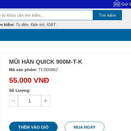
Giờ làm việc:
Tìm kiếm
m kiếm:
Tụ điện, Điện trở, IGBT..
MŨI HÀN QUICK 900M-T-K
Mã sản phẩm:
TC000862
55.000 VNĐ
Số Lượng:
THÊM VÀO GIỎ
MUA NGAY