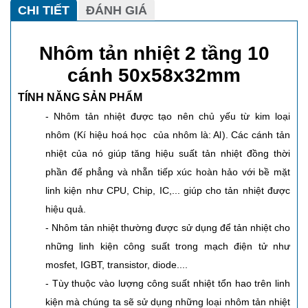
CHI TIẾT
ĐÁNH GIÁ
Nhôm tản nhiệt 2 tầng 10
cánh 50x58x32mm
TÍNH NĂNG SẢN PHẨM
- Nhôm tản nhiệt được tạo nên chủ yếu từ kim loại
nhôm (Kí hiệu hoá học của nhôm là: Al). Các cánh tản
nhiệt của nó giúp tăng hiệu suất tản nhiệt đồng thời
phần đế phẳng và nhẵn tiếp xúc hoàn hảo với bề mặt
linh kiện như CPU, Chip, IC,... giúp cho tản nhiệt được
hiệu quả.
- Nhôm tản nhiệt thường được sử dụng để tản nhiệt cho
những linh kiện công suất trong mạch điện tử như
mosfet, IGBT, transistor, diode....
- Tùy thuộc vào lượng công suất nhiệt tổn hao trên linh
kiện mà chúng ta sẽ sử dụng những loại nhôm tản nhiệt