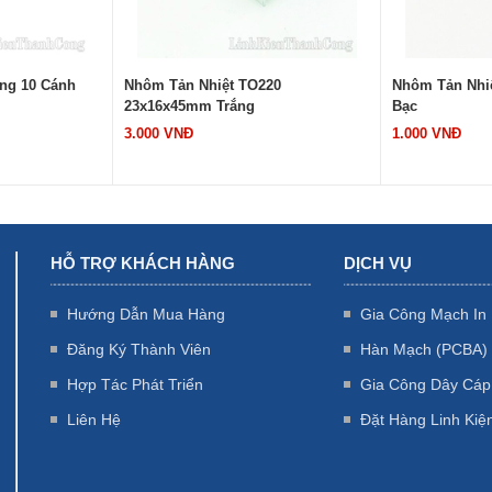
20
Nhôm Tản Nhiệt 10x10x10mm Màu
Nhôm Tản Nhi
Bạc
Bạc
1.000 VNĐ
4.500 VNĐ
HỖ TRỢ KHÁCH HÀNG
DỊCH VỤ
Hướng Dẫn Mua Hàng
Gia Công Mạch In
Đăng Ký Thành Viên
Hàn Mạch (PCBA)
Hợp Tác Phát Triển
Gia Công Dây Cáp
Liên Hệ
Đặt Hàng Linh Kiệ