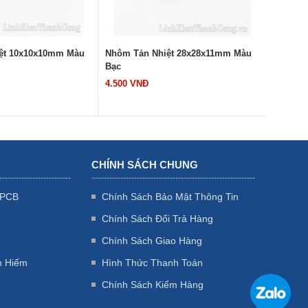
ệt 28x28x11mm Màu
Nhôm Tản Nhiệt CNC 9x9x12mm
Nhôm T
Màu Đen
4.000 VNĐ
1.000 V
CHÍNH SÁCH CHUNG
 PCB
Chính Sách Bảo Mật Thông Tin
Chính Sách Đổi Trả Hàng
Chính Sách Giao Hàng
n Hiếm
Hình Thức Thanh Toán
Chính Sách Kiểm Hàng