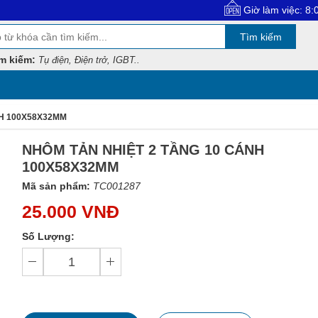
Giờ làm việc: 8:00 - 17:30
Tìm kiếm
m kiếm:
Tụ điện, Điện trở, IGBT..
NH 100X58X32MM
NHÔM TẢN NHIỆT 2 TẦNG 10 CÁNH
100X58X32MM
Mã sản phẩm:
TC001287
25.000 VNĐ
Số Lượng: