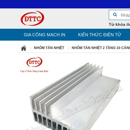
Từ khóa tì
GIA CÔNG MẠCH IN
KIẾN THỨC ĐIỆN TỬ
NHÔM TẢN NHIỆT
NHÔM TẢN NHIỆT 2 TẦNG 10 CÁ