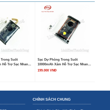
 Trong Suốt
Sạc Dự Phòng Trong Suốt
Sạc Dự 
 Hỗ Trợ Sạc Nhanh
10000mAh Xám Hỗ Trợ Sạc Nhanh
10000mA
àu Xám)
PD QC (Bản Màu Xám) Mẫu 1
PD QC (
199.000 VNĐ
199.000
CHÍNH SÁCH CHUNG