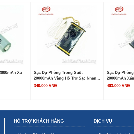
 2000mAh Xả
Sạc Dự Phòng Trong Suốt
Sạc Dự Phòng
20000mAh Vàng Hỗ Trợ Sạc Nhanh
20000mAh Xám
PD QC (Bản Màu Vàng)
PD QC (Bản M
340.000 VNĐ
403.000 VNĐ
HỖ TRỢ KHÁCH HÀNG
DỊCH VỤ