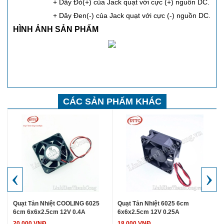
+ Dây Đỏ(+) của Jack quạt với cực (+) nguồn DC.
+ Dây Đen(-) của Jack quạt với cực (-) nguồn DC.
HÌNH ẢNH SẢN PHẨM
CÁC SẢN PHẨM KHÁC
‹
›
Quạt Tản Nhiệt COOLING 6025
Quạt Tản Nhiệt 6025 6cm
6cm 6x6x2.5cm 12V 0.4A
6x6x2.5cm 12V 0.25A
20.000 VNĐ
18.000 VNĐ