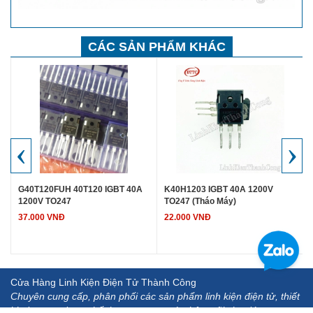
CÁC SẢN PHẨM KHÁC
‹
›
G40T120FUH 40T120 IGBT 40A
K40H1203 IGBT 40A 1200V
1200V TO247
TO247 (Tháo Máy)
37.000 VNĐ
22.000 VNĐ
Cửa Hàng Linh Kiện Điện Tử Thành Công
Chuyên cung cấp, phân phối các sản phẩm linh kiện điện tử, thiết
bị, dụng cụ đo.... chất lượng cao, uy tín, hậu mãi chu đáo.