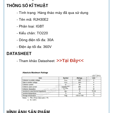
THÔNG SỐ KĨ THUẬT
- Tình trạng: Hàng tháo máy đã qua sử dụng
- Tên mã: RJH30E2
- Phân loại: IGBT
- Kiểu chân: TO220
- Dòng điện tối đa: 30A
- Điện áp tối đa: 360V
DATASHEET
>>
Tại Đâ
y<<
- Tham khảo Datasheet
HÌNH ẢNH SẢN PHẨM