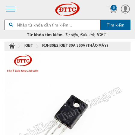
0
Tìm kiếm
Từ khóa tìm kiếm:
Tụ điện, Điện trở, IGBT..
IGBT
RJH30E2 IGBT 30A 360V (THÁO MÁY)