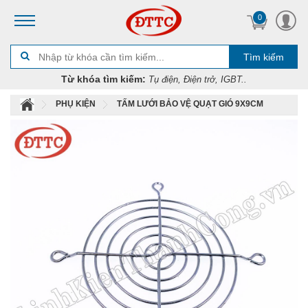
0
Tìm kiếm
Từ khóa tìm kiếm:
Tụ điện, Điện trở, IGBT..
PHỤ KIỆN
TẤM LƯỚI BẢO VỆ QUẠT GIÓ 9X9CM