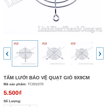
‹
›
TẤM LƯỚI BẢO VỆ QUẠT GIÓ 9X9CM
Mã sản phẩm:
TC001070
5.500₫
Số Lượng: