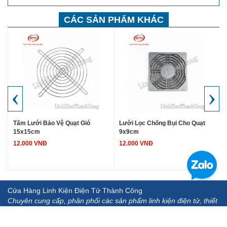
CÁC SẢN PHẨM KHÁC
‹
›
Tấm Lưới Bảo Vệ Quạt Gió
Lưới Lọc Chống Bụi Cho Quạt
15x15cm
9x9cm
12.000 VNĐ
12.000 VNĐ
Cửa Hàng Linh Kiện Điện Tử Thành Công
Chuyên cung cấp, phân phối các sản phẩm linh kiện điện tử, thiết
bị, dụng cụ đo.... chất lượng cao, uy tín, hậu mãi chu đáo.
Địa chỉ: Địa chỉ: 142 Giáp Nhị - Hoàng Mai - Hà Nội