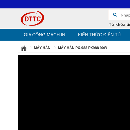
Từ khóa tì
GIA CÔNG MẠCH IN
KIẾN THỨC ĐIỆN TỬ
MÁY HÀN
MÁY HÀN PX-988 PX988 90W