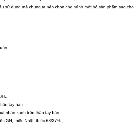
 cầu sử dụng mà chúng ta nên chọn cho mình một bộ sản phẩm sao cho
guồn
50Hz
thân tay hàn
nút nhấn xanh trên thân tay hàn
ếc GN, thiếc Nhật, thiếc 63/37% ,...