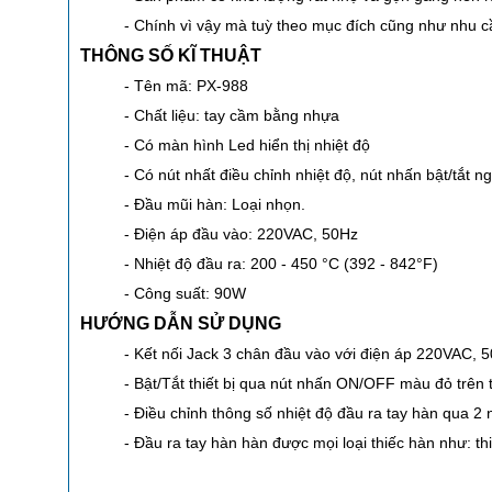
- Chính vì vậy mà tuỳ theo mục đích cũng như nhu
THÔNG SỐ KĨ THUẬT
- Tên mã: PX-988
- Chất liệu:
tay cầm bằng nhựa
- Có màn hình Led hiển thị nhiệt độ
- Có nút nhất điều chỉnh nhiệt độ, nút nhấn bật/tắt n
- Đầu mũi hàn: Loại nhọn.
- Điện áp đầu vào:
220VAC, 50Hz
- Nhiệt độ đầu ra:
200 - 450 °C (392 - 842°F)
- Công suất: 90W
HƯỚNG DẪN SỬ DỤNG
- Kết nối Jack 3 chân đầu vào với điện áp 220VAC, 
- Bật/Tắt thiết bị qua nút nhấn ON/OFF màu đỏ trên 
- Điều chỉnh thông số nhiệt độ đầu ra tay hàn qua 2 
- Đầu ra tay hàn hàn được mọi loại thiếc hàn như: thi