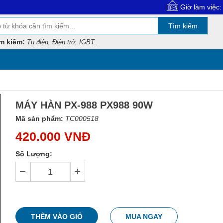
Giờ làm việc: 8:00 - 17:30
Tìm kiếm
m kiếm:
Tụ điện, Điện trở, IGBT..
MÁY HÀN PX-988 PX988 90W
Mã sản phẩm:
TC000518
420.000 VNĐ
Số Lượng:
THÊM VÀO GIỎ
MUA NGAY