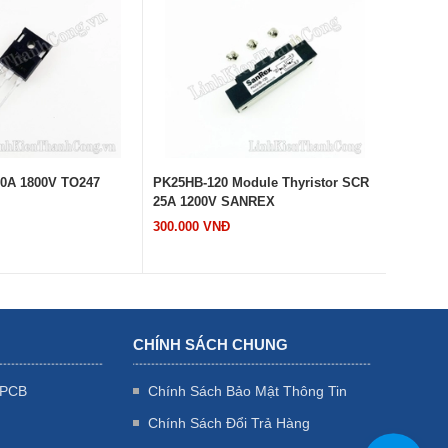
0A 1800V TO247
PK25HB-120 Module Thyristor SCR
TM90DZ-
25A 1200V SANREX
90A 800
300.000 VNĐ
320.000
CHÍNH SÁCH CHUNG
 PCB
Chính Sách Bảo Mật Thông Tin
Chính Sách Đổi Trả Hàng