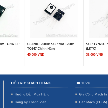
00V TO247 LP
CLA50E1200HB SCR 50A 1200V
SCR TYN70C 7
TO247 Chính Hãng
(LKTC)
45.000 VNĐ
38.000 VNĐ
HỖ TRỢ KHÁCH HÀNG
DỊCH VỤ
Hướng Dẫn Mua Hàng
Gia Công Mạch In
Đăng Ký Thành Viên
Hàn Mạch (PCBA)