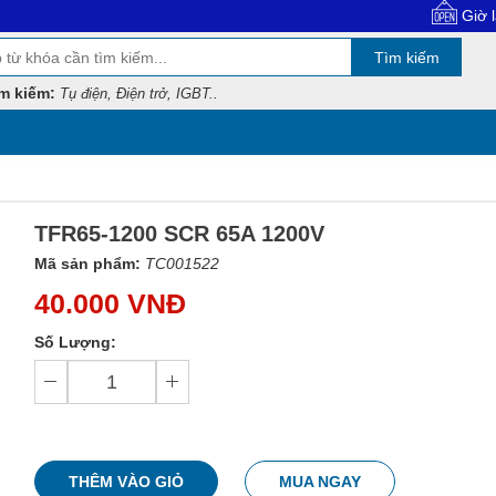
Giờ làm việc
Tìm kiếm
m kiếm:
Tụ điện, Điện trở, IGBT..
TFR65-1200 SCR 65A 1200V
Mã sản phẩm:
TC001522
40.000 VNĐ
Số Lượng:
THÊM VÀO GIỎ
MUA NGAY