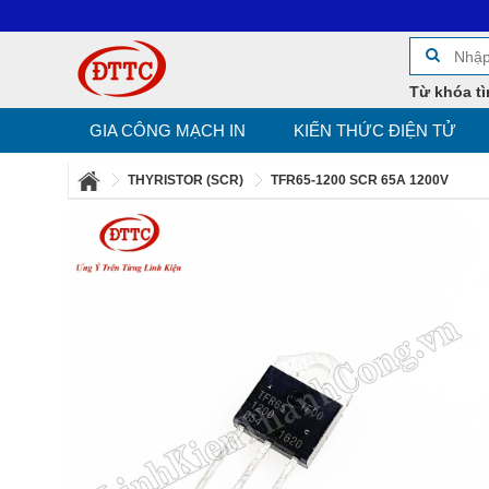
Từ khóa tì
GIA CÔNG MẠCH IN
KIẾN THỨC ĐIỆN TỬ
THYRISTOR (SCR)
TFR65-1200 SCR 65A 1200V