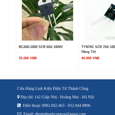
/16E
BCA60-1800 SCR 60A 1800V
TYN70C SCR 70A 18
 162A
Hàng Tốt
35.000 VNĐ
40.000 VNĐ
Cửa Hàng Linh Kiện Điện Tử Thành Công
Địa chỉ: 142 Giáp Nhị - Hoàng Mai - Hà Nội
Điện thoại: 0982.692.463 - 032.944.9896
Email: dientuthanhcongvn@gmai.com