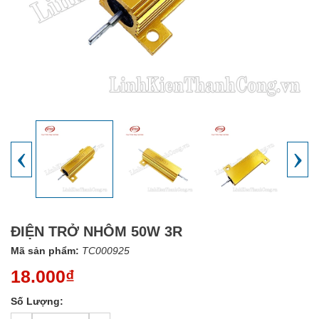
‹
›
ĐIỆN TRỞ NHÔM 50W 3R
Mã sản phẩm:
TC000925
18.000₫
Số Lượng: