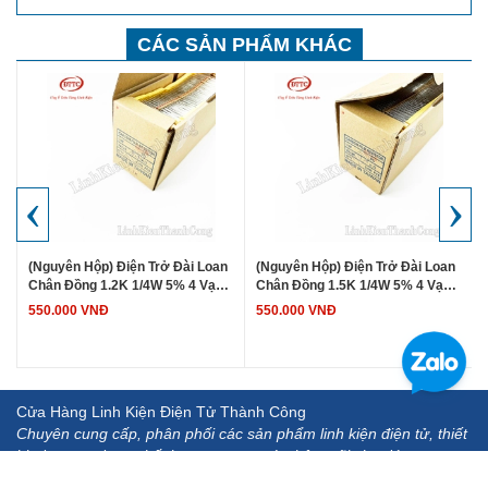
CÁC SẢN PHẨM KHÁC
‹
›
(Nguyên Hộp) Điện Trở Đài Loan
(Nguyên Hộp) Điện Trở Đài Loan
Chân Đồng 1.2K 1/4W 5% 4 Vạch
Chân Đồng 1.5K 1/4W 5% 4 Vạch
Màu (5000 Chiếc)
Màu (5000 Chiếc)
550.000 VNĐ
550.000 VNĐ
Cửa Hàng Linh Kiện Điện Tử Thành Công
Chuyên cung cấp, phân phối các sản phẩm linh kiện điện tử, thiết
bị, dụng cụ đo.... chất lượng cao, uy tín, hậu mãi chu đáo.
Địa chỉ: Địa chỉ: 142 Giáp Nhị - Hoàng Mai - Hà Nội