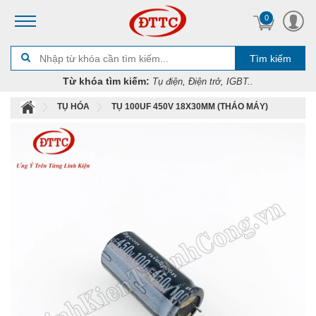
0
Tìm kiếm
Từ khóa tìm kiếm:
Tụ điện, Điện trở, IGBT..
TỤ HÓA
TỤ 100UF 450V 18X30MM (THÁO MÁY)