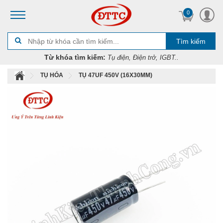
0
Tìm kiếm
Từ khóa tìm kiếm:
Tụ điện, Điện trở, IGBT..
TỤ HÓA
TỤ 47UF 450V (16X30MM)