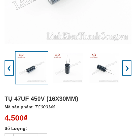
‹
›
TỤ 47UF 450V (16X30MM)
Mã sản phẩm:
TC000146
4.500₫
Số Lượng: