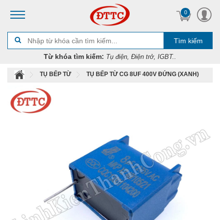
0
Tìm kiếm
Từ khóa tìm kiếm:
Tụ điện, Điện trở, IGBT..
TỤ BẾP TỪ
TỤ BẾP TỪ CG 8UF 400V ĐỨNG (XANH)