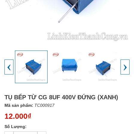
‹
›
TỤ BẾP TỪ CG 8UF 400V ĐỨNG (XANH)
Mã sản phẩm:
TC000917
12.000₫
Số Lượng: