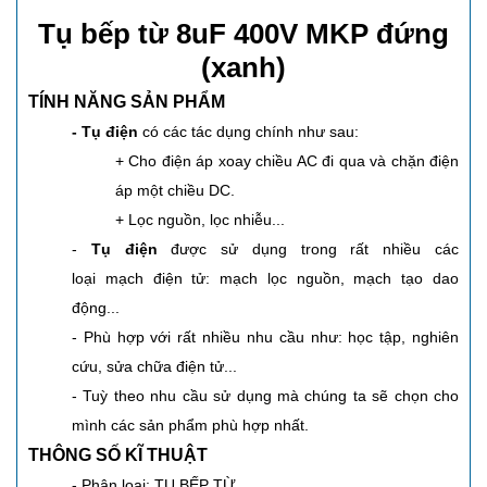
Tụ bếp từ 8uF 400V MKP đứng
(xanh)
TÍNH NĂNG SẢN PHẨM
- Tụ điện
có các tác dụng chính như sau:
+ Cho điện áp xoay chiều AC đi qua và chặn điện
áp một chiều DC.
+ Lọc nguồn, lọc nhiễu...
-
Tụ điện
được sử dụng trong rất nhiều các
loại mạch điện tử: mạch lọc nguồn, mạch tạo dao
động...
- Phù hợp với rất nhiều nhu cầu như: học tập, nghiên
cứu, sửa chữa điện tử...
- Tuỳ theo nhu cầu sử dụng mà chúng ta sẽ chọn cho
mình các sản phẩm phù hợp nhất.
THÔNG SỐ KĨ THUẬT
- Phân loại: TỤ BẾP TỪ