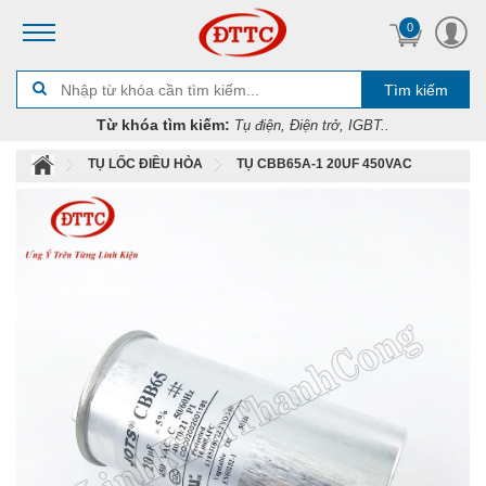
0
Tìm kiếm
Từ khóa tìm kiếm:
Tụ điện, Điện trở, IGBT..
TỤ LỐC ĐIỀU HÒA
TỤ CBB65A-1 20UF 450VAC