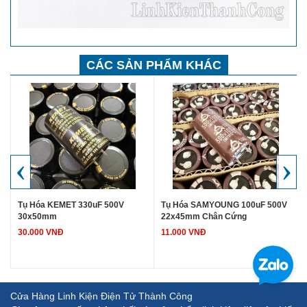
CÁC SẢN PHẨM KHÁC
‹
›
Tụ Hóa KEMET 330uF 500V
Tụ Hóa SAMYOUNG 100uF 500V
30x50mm
22x45mm Chân Cứng
30.000 VNĐ
11.000 VNĐ
Cửa Hàng Linh Kiện Điện Tử Thành Công