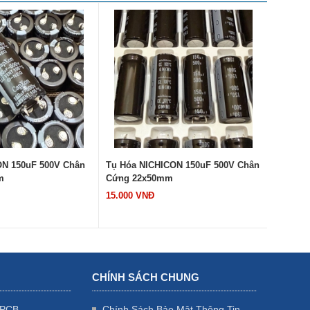
N 150uF 500V Chân
Tụ Hóa NICHICON 150uF 500V Chân
Tụ Hóa 
m
Cứng 22x50mm
Cứng 2
15.000 VNĐ
20.000 
CHÍNH SÁCH CHUNG
 PCB
Chính Sách Bảo Mật Thông Tin