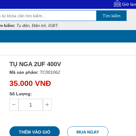
Giờ làm việc: 8:
Tìm kiếm
m kiếm:
Tụ điện, Điện trở, IGBT..
TỤ NGA 2UF 400V
Mã sản phẩm:
TC001062
35.000 VNĐ
Số Lượng:
THÊM VÀO GIỎ
MUA NGAY