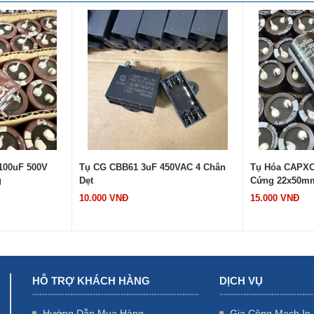
00uF 500V
Tụ CG CBB61 3uF 450VAC 4 Chân
Tụ Hóa CAPXO
g
Dẹt
Cứng 22x50m
10.000 VNĐ
15.000 VNĐ
HỖ TRỢ KHÁCH HÀNG
DỊCH VỤ
Hướng Dẫn Mua Hàng
Gia Công Mạch In