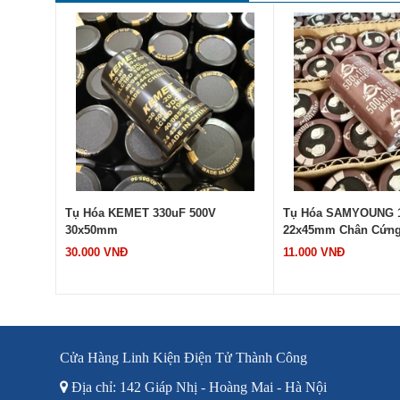
0x60mm
Tụ Hóa KEMET 330uF 500V
Tụ Hóa SAMYOUNG 1
30x50mm
22x45mm Chân Cứn
30.000 VNĐ
11.000 VNĐ
Cửa Hàng Linh Kiện Điện Tử Thành Công
Địa chỉ: 142 Giáp Nhị - Hoàng Mai - Hà Nội