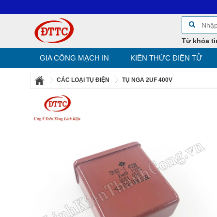
Từ khóa tì
GIA CÔNG MẠCH IN
KIẾN THỨC ĐIỆN TỬ
CÁC LOẠI TỤ ĐIỆN
TỤ NGA 2UF 400V