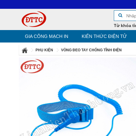
Từ khóa tì
GIA CÔNG MẠCH IN
KIẾN THỨC ĐIỆN TỬ
PHỤ KIỆN
VÒNG ĐEO TAY CHỐNG TĨNH ĐIỆN