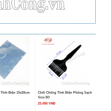
 Tĩnh Điện 15x20cm
Chổi Chống Tĩnh Điện Phòng Sạch
Bàn Chả
Size B3
Size A1
25.000 VNĐ
10.000 