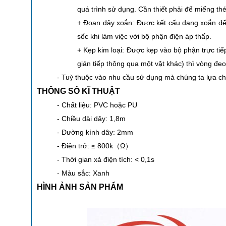
quá trình sử dụng. Cần thiết phải để miếng thé
+ Đoạn dây xoắn: Được kết cấu dạng xoắn để c
sốc khi làm việc với bộ phận điện áp thấp.
+ Kẹp kim loại: Được kẹp vào bộ phận trực tiế
gián tiếp thông qua một vật khác) thì vòng đeo
- Tuỳ thuộc vào nhu cầu sử dụng mà chúng ta lựa ch
THÔNG SỐ KĨ THUẬT
- Chất liệu: PVC hoặc PU
- Chiều dài dây: 1,8m
- Đường kính dây: 2mm
- Điện trở: ≤ 800k（Ω）
- Thời gian xả điện tích: < 0,1s
- Màu sắc: Xanh
HÌNH ẢNH SẢN PHẨM