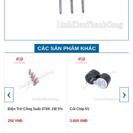
CÁC SẢN PHẨM KHÁC
‹
›
Điện Trở Công Suất 470K 1W 5%
Còi Chip 5V
250 VNĐ
3.000 VNĐ