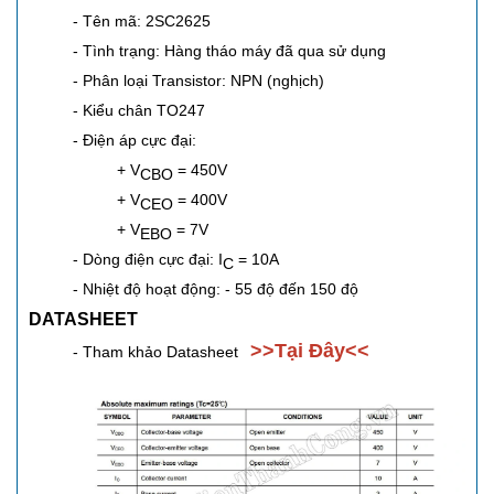
- Tên mã: 2SC2625
- Tình trạng: Hàng tháo máy đã qua sử dụng
- Phân loại Transistor: NPN (nghịch)
- Kiểu chân
TO247
- Điện áp cực đại:
+ V
= 450V
CBO
+ V
= 400V
CEO
+ V
= 7V
EBO
- Dòng điện cực đại: I
= 10A
C
- Nhiệt độ hoạt động: - 55 độ đến 150 độ
DATASHEET
>>Tại Đây<<
- Tham khảo Datasheet