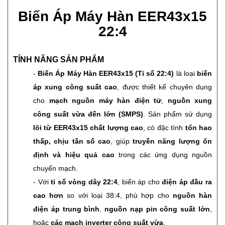
Biến Áp Máy Hàn EER43x15
22:4
TÍNH NĂNG SẢN PHẨM
-
Biến Áp Máy Hàn EER43x15 (Tỉ số 22:4)
là loại
biến
áp xung công suất cao
, được thiết kế chuyên dụng
cho
mạch nguồn máy hàn điện tử
,
nguồn xung
công suất vừa đến lớn (SMPS)
. Sản phẩm sử dụng
lõi từ EER43x15 chất lượng cao
, có đặc tính
tổn hao
thấp, chịu tần số cao
, giúp
truyền năng lượng ổn
định và hiệu quả cao
trong các ứng dụng nguồn
chuyển mạch.
- Với
tỉ số vòng dây 22:4
, biến áp cho
điện áp đầu ra
cao hơn
so với loại 38:4, phù hợp cho
nguồn hàn
điện áp trung bình
,
nguồn nạp pin công suất lớn
,
hoặc
các mạch inverter công suất vừa
.