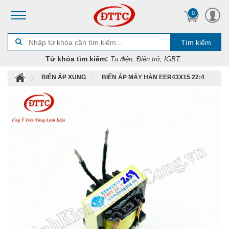
0
Tìm kiếm
Từ khóa tìm kiếm:
Tụ điện, Điện trở, IGBT..
BIẾN ÁP XUNG
BIẾN ÁP MÁY HÀN EER43X15 22:4