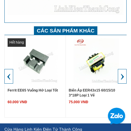
CÁC SẢN PHẨM KHÁC
Hết hàng
‹
›
6
Ferrit EE65 Vuông Hở Loại Tốt
Biến Áp EER43x15 60/15/10
3*18P Loại 1 Vế
60.000 VNĐ
75.000 VNĐ
Cửa Hàng Linh Kiện Điện Tử Thành Công