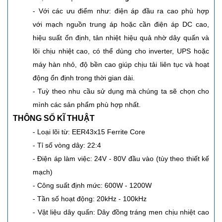
- Với các ưu điểm như: điện áp đầu ra cao phù hợp
với mạch nguồn trung áp hoặc cần điện áp DC cao,
hiệu suất ổn định, tản nhiệt hiệu quả nhờ dây quấn và
lõi chịu nhiệt cao, có thể dùng cho inverter, UPS hoặc
máy hàn nhỏ, độ bền cao giúp chịu tải liên tục và hoạt
động ổn định trong thời gian dài.
- Tuỳ theo nhu cầu sử dụng mà chúng ta sẽ chọn cho
mình các sản phẩm phù hợp nhất.
THÔNG SỐ KĨ THUẬT
- Loại lõi từ: EER43x15 Ferrite Core
- Tỉ số vòng dây: 22:4
- Điện áp làm việc: 24V - 80V đầu vào (tùy theo thiết kế
mạch)
- Công suất định mức: 600W - 1200W
- Tần số hoạt động: 20kHz - 100kHz
- Vật liệu dây quấn: Dây đồng tráng men chịu nhiệt cao