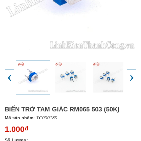
‹
›
BIẾN TRỞ TAM GIÁC RM065 503 (50K)
Mã sản phẩm:
TC000189
1.000₫
Số Lượng: